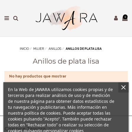
0
INICIO
MUJER
ANILLOS
ANILLOS DE PLATA LISA
Anillos de plata lisa
No hay productos que mostrar
En la Web de JAWARA utilizamos cookies propias y de
terceros para realizar análisis de uso y de medición
de nuestra página para obtener datos estadísticos de
tu navegación y publicitarias. Más información en
nuestra política de cookies. Puede aceptar todas las
cookies pulsando "Acepto”. También puede rechazar
todas en “Rechazar todo” o realizar su selección de
Conoce Jawara
cookies pulsando personalizar cookies