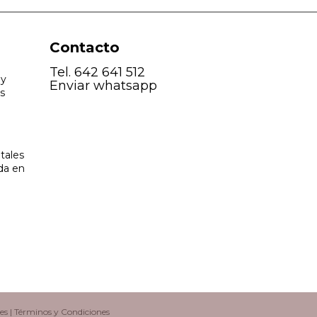
Contacto
Tel.
642 641 512
 y
Enviar whatsapp
os
tales
da en
es
|
Términos y Condiciones