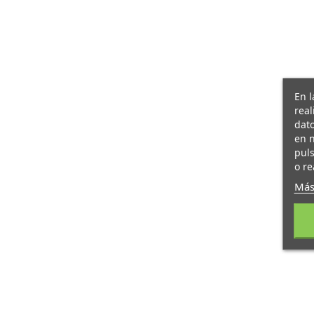
En l
real
dato
en n
pul
o re
Más