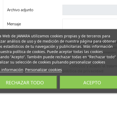
Archivo adjunto
Mensaje
a Web de JAWARA utilizamos cookies propias y de terceros para
izar análisis de uso y de medición de nuestra página para obtener
Información básica protección 
s estadísticos de tu navegación y publicitarias. Más información
Finalidad: Registro como usuario ident
uestra política de cookies. Puede aceptar todas las cookies
consentimiento (envío de información). 
sando "Acepto”. También puede rechazar todas en “Rechazar todo”
derechos, como se explica en la infor
alizar su selección de cookies pulsando personalizar cookies
Conozco y acepto el tratami
 información
Personalizar cookies
política de privacidad
RECHAZAR TODO
ACEPTO